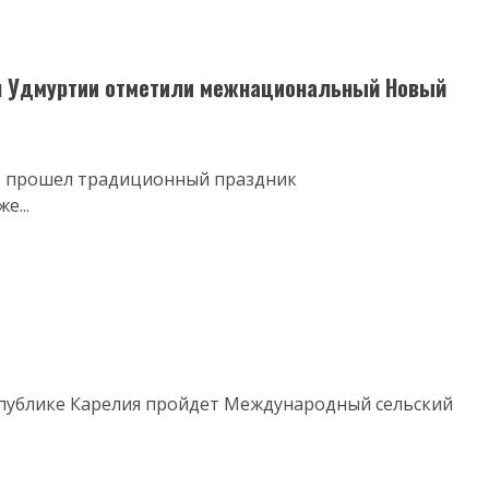
я Удмуртии отметили межнациональный Новый
в» прошел традиционный праздник
е...
Республике Карелия пройдет Международный сельский