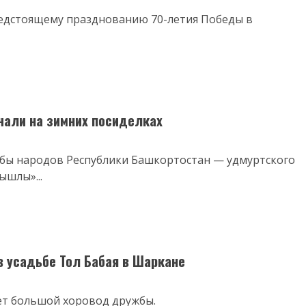
едстоящему празднованию 70-летия Победы в
чали на зимних посиделках
ужбы народов Республики Башкортостан — удмуртского
ышлы»...
 усадьбе Тол Бабая в Шаркане
ет большой хоровод дружбы.